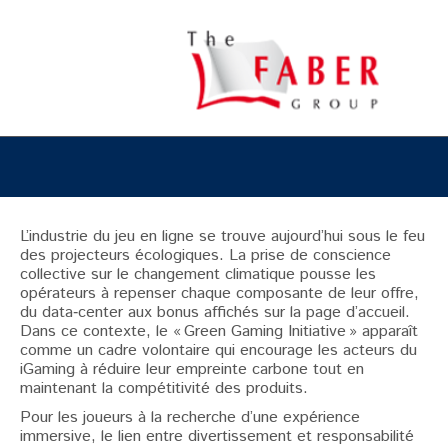
L’industrie du jeu en ligne se trouve aujourd’hui sous le feu
des projecteurs écologiques. La prise de conscience
collective sur le changement climatique pousse les
opérateurs à repenser chaque composante de leur offre,
du data‑center aux bonus affichés sur la page d’accueil.
Dans ce contexte, le « Green Gaming Initiative » apparaît
comme un cadre volontaire qui encourage les acteurs du
iGaming à réduire leur empreinte carbone tout en
maintenant la compétitivité des produits.
Pour les joueurs à la recherche d’une expérience
immersive, le lien entre divertissement et responsabilité