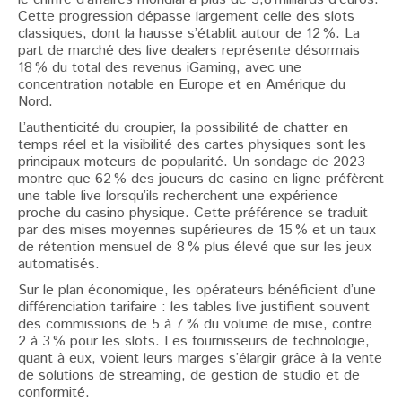
Cette progression dépasse largement celle des slots
classiques, dont la hausse s’établit autour de 12 %. La
part de marché des live dealers représente désormais
18 % du total des revenus iGaming, avec une
concentration notable en Europe et en Amérique du
Nord.
L’authenticité du croupier, la possibilité de chatter en
temps réel et la visibilité des cartes physiques sont les
principaux moteurs de popularité. Un sondage de 2023
montre que 62 % des joueurs de casino en ligne préfèrent
une table live lorsqu’ils recherchent une expérience
proche du casino physique. Cette préférence se traduit
par des mises moyennes supérieures de 15 % et un taux
de rétention mensuel de 8 % plus élevé que sur les jeux
automatisés.
Sur le plan économique, les opérateurs bénéficient d’une
différenciation tarifaire : les tables live justifient souvent
des commissions de 5 à 7 % du volume de mise, contre
2 à 3 % pour les slots. Les fournisseurs de technologie,
quant à eux, voient leurs marges s’élargir grâce à la vente
de solutions de streaming, de gestion de studio et de
conformité.