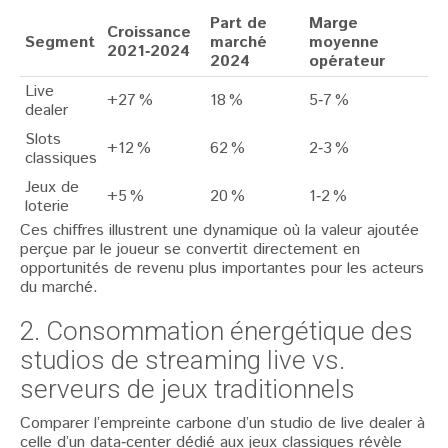
Part de
Marge
Croissance
Segment
marché
moyenne
2021‑2024
2024
opérateur
Live
+27 %
18 %
5‑7 %
dealer
Slots
+12 %
62 %
2‑3 %
classiques
Jeux de
+5 %
20 %
1‑2 %
loterie
Ces chiffres illustrent une dynamique où la valeur ajoutée
perçue par le joueur se convertit directement en
opportunités de revenu plus importantes pour les acteurs
du marché.
2. Consommation énergétique des
studios de streaming live vs.
serveurs de jeux traditionnels
Comparer l’empreinte carbone d’un studio de live dealer à
celle d’un data‑center dédié aux jeux classiques révèle