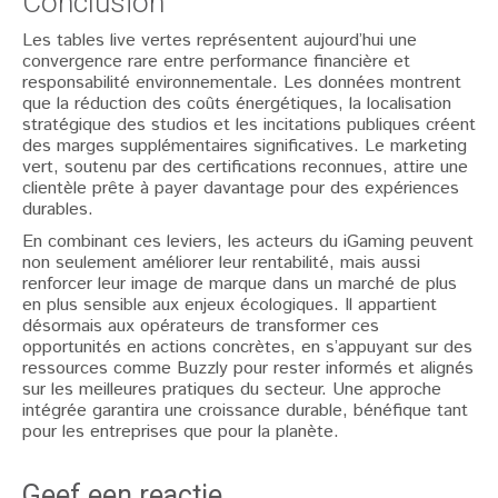
Conclusion
Les tables live vertes représentent aujourd’hui une
convergence rare entre performance financière et
responsabilité environnementale. Les données montrent
que la réduction des coûts énergétiques, la localisation
stratégique des studios et les incitations publiques créent
des marges supplémentaires significatives. Le marketing
vert, soutenu par des certifications reconnues, attire une
clientèle prête à payer davantage pour des expériences
durables.
En combinant ces leviers, les acteurs du iGaming peuvent
non seulement améliorer leur rentabilité, mais aussi
renforcer leur image de marque dans un marché de plus
en plus sensible aux enjeux écologiques. Il appartient
désormais aux opérateurs de transformer ces
opportunités en actions concrètes, en s’appuyant sur des
ressources comme Buzzly pour rester informés et alignés
sur les meilleures pratiques du secteur. Une approche
intégrée garantira une croissance durable, bénéfique tant
pour les entreprises que pour la planète.
Geef een reactie