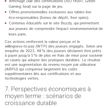
Affichage clair des certifications (ISO 14001, Green
Gaming Seal) sur la page de jeu.
Offres promotionnelles exclusives aux tables live
éco‑responsables (bonus de dépôt, free spins).
Contenus éducatifs sur le site Buzzly, qui permettent
aux joueurs de comprendre l’impact environnemental de
leurs paris.
Ces actions renforcent la valeur perçue et le
willingness‑to‑pay (WTP) des joueurs engagés. Selon une
enquête de 2023, 48 % des joueurs déclarent être prêts
à payer jusqu’à 5 % de plus en frais de mise pour soutenir
un casino qui adopte des pratiques durables. Le résultat
est une augmentation du revenu moyen par utilisateur
(ARPU) qui compense largement les coûts
supplémentaires liés aux certifications et aux
technologies vertes.
7. Perspectives économiques à
moyen terme : scénarios de
croissance durable