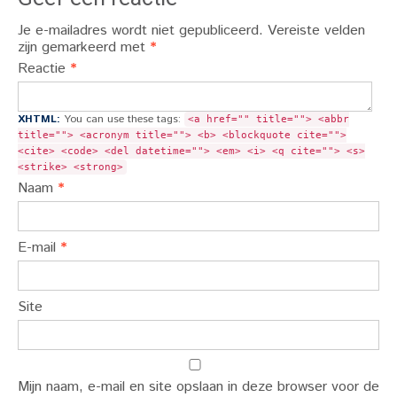
Je e-mailadres wordt niet gepubliceerd.
Vereiste velden
zijn gemarkeerd met
*
Reactie
*
XHTML:
You can use these tags:
<a href="" title=""> <abbr
title=""> <acronym title=""> <b> <blockquote cite="">
<cite> <code> <del datetime=""> <em> <i> <q cite=""> <s>
<strike> <strong>
Naam
*
E-mail
*
Site
Mijn naam, e-mail en site opslaan in deze browser voor de