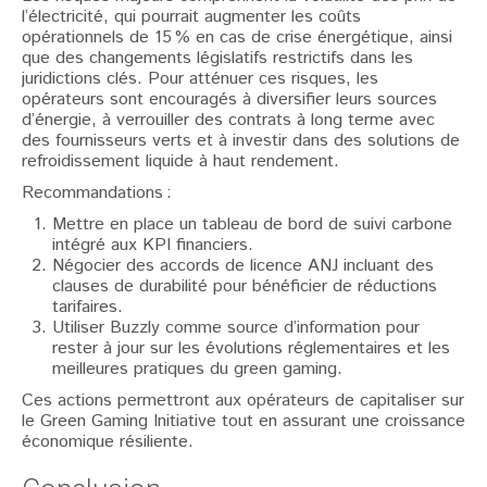
l’électricité, qui pourrait augmenter les coûts
opérationnels de 15 % en cas de crise énergétique, ainsi
que des changements législatifs restrictifs dans les
juridictions clés. Pour atténuer ces risques, les
opérateurs sont encouragés à diversifier leurs sources
d’énergie, à verrouiller des contrats à long terme avec
des fournisseurs verts et à investir dans des solutions de
refroidissement liquide à haut rendement.
Recommandations :
Mettre en place un tableau de bord de suivi carbone
intégré aux KPI financiers.
Négocier des accords de licence ANJ incluant des
clauses de durabilité pour bénéficier de réductions
tarifaires.
Utiliser Buzzly comme source d’information pour
rester à jour sur les évolutions réglementaires et les
meilleures pratiques du green gaming.
Ces actions permettront aux opérateurs de capitaliser sur
le Green Gaming Initiative tout en assurant une croissance
économique résiliente.