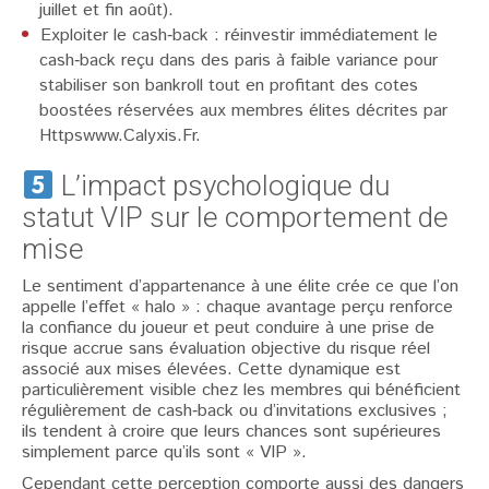
juillet et fin août).
Exploiter le cash‑back : réinvestir immédiatement le
cash‑back reçu dans des paris à faible variance pour
stabiliser son bankroll tout en profitant des cotes
boostées réservées aux membres élites décrites par
Httpswww.Calyxis.Fr.
L’impact psychologique du
statut VIP sur le comportement de
mise
Le sentiment d’appartenance à une élite crée ce que l’on
appelle l’effet « halo » : chaque avantage perçu renforce
la confiance du joueur et peut conduire à une prise de
risque accrue sans évaluation objective du risque réel
associé aux mises élevées. Cette dynamique est
particulièrement visible chez les membres qui bénéficient
régulièrement de cash‑back ou d’invitations exclusives ;
ils tendent à croire que leurs chances sont supérieures
simplement parce qu’ils sont « VIP ».
Cependant cette perception comporte aussi des dangers