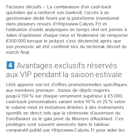
Facteurs décisifs – La combinaison d’un cash‑back
quotidien qui a renforcé son bankroll, l’accès à un
gestionnaire dédié fourni par la plateforme (mentionné
dans plusieurs revues d’Httpswww.Calyxis.Fr) et
l’utilisation d’outils analytiques en temps réel ont permis à
Julien d’optimiser chaque mise et finalement de remporter
€500 000 lorsque le jackpot s’est déclenché après que
son pronostic ait été confirmé lors du tie‑break décisif du
match final.
Avantages exclusifs réservés
aux VIP pendant la saison estivale
L’été apporte son lot d’offres promotionnelles spécifiques
aux membres premium : bonus de dépôt majorés
jusqu’à 150 % sur chaque versement supérieur à €5 000,
cash‑back personnalisés variant entre 10 % et 25 % selon
le volume misé et invitations limitées à des événements
sportifs en direct tels que la cérémonie d’ouverture du
EuroBasket ou le gala privé du Masters d’Auckland. Ces
privilèges sont souvent annoncés dans le tableau
comparatif publié par Httpswww.Calyxis.Fr pour aider les