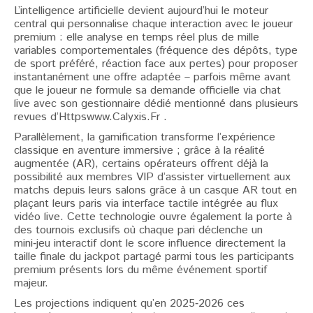
L’intelligence artificielle devient aujourd’hui le moteur
central qui personnalise chaque interaction avec le joueur
premium : elle analyse en temps réel plus de mille
variables comportementales (fréquence des dépôts, type
de sport préféré, réaction face aux pertes) pour proposer
instantanément une offre adaptée – parfois même avant
que le joueur ne formule sa demande officielle via chat
live avec son gestionnaire dédié mentionné dans plusieurs
revues d’Httpswww.Calyxis.Fr .
Parallèlement, la gamification transforme l’expérience
classique en aventure immersive ; grâce à la réalité
augmentée (AR), certains opérateurs offrent déjà la
possibilité aux membres VIP d’assister virtuellement aux
matchs depuis leurs salons grâce à un casque AR tout en
plaçant leurs paris via interface tactile intégrée au flux
vidéo live. Cette technologie ouvre également la porte à
des tournois exclusifs où chaque pari déclenche un
mini‑jeu interactif dont le score influence directement la
taille finale du jackpot partagé parmi tous les participants
premium présents lors du même événement sportif
majeur.
Les projections indiquent qu’en 2025‑2026 ces