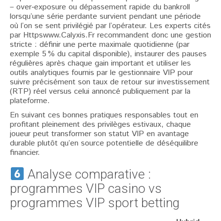
– over‑exposure ou dépassement rapide du bankroll
lorsqu’une série perdante survient pendant une période
où l’on se sent privilégié par l’opérateur. Les experts cités
par Httpswww.Calyxis.Fr recommandent donc une gestion
stricte : définir une perte maximale quotidienne (par
exemple 5 % du capital disponible), instaurer des pauses
régulières après chaque gain important et utiliser les
outils analytiques fournis par le gestionnaire VIP pour
suivre précisément son taux de retour sur investissement
(RTP) réel versus celui annoncé publiquement par la
plateforme.
En suivant ces bonnes pratiques responsables tout en
profitant pleinement des privilèges estivaux, chaque
joueur peut transformer son statut VIP en avantage
durable plutôt qu’en source potentielle de déséquilibre
financier.
Analyse comparative :
programmes VIP casino vs
programmes VIP sport betting