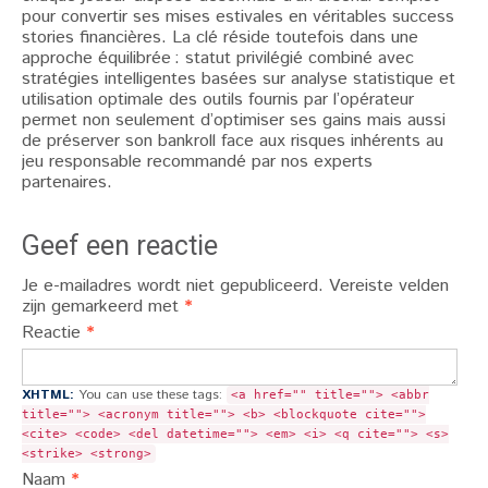
pour convertir ses mises estivales en véritables success
stories financières. La clé réside toutefois dans une
approche équilibrée : statut privilégié combiné avec
stratégies intelligentes basées sur analyse statistique et
utilisation optimale des outils fournis par l’opérateur
permet non seulement d’optimiser ses gains mais aussi
de préserver son bankroll face aux risques inhérents au
jeu responsable recommandé par nos experts
partenaires.
Geef een reactie
Je e-mailadres wordt niet gepubliceerd.
Vereiste velden
zijn gemarkeerd met
*
Reactie
*
XHTML:
You can use these tags:
<a href="" title=""> <abbr
title=""> <acronym title=""> <b> <blockquote cite="">
<cite> <code> <del datetime=""> <em> <i> <q cite=""> <s>
<strike> <strong>
Naam
*