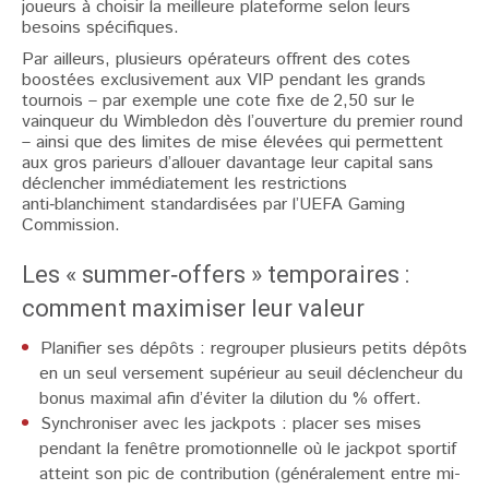
joueurs à choisir la meilleure plateforme selon leurs
besoins spécifiques.
Par ailleurs, plusieurs opérateurs offrent des cotes
boostées exclusivement aux VIP pendant les grands
tournois – par exemple une cote fixe de 2,50 sur le
vainqueur du Wimbledon dès l’ouverture du premier round
– ainsi que des limites de mise élevées qui permettent
aux gros parieurs d’allouer davantage leur capital sans
déclencher immédiatement les restrictions
anti‑blanchiment standardisées par l’UEFA Gaming
Commission.
Les « summer‑offers » temporaires :
comment maximiser leur valeur
Planifier ses dépôts : regrouper plusieurs petits dépôts
en un seul versement supérieur au seuil déclencheur du
bonus maximal afin d’éviter la dilution du % offert.
Synchroniser avec les jackpots : placer ses mises
pendant la fenêtre promotionnelle où le jackpot sportif
atteint son pic de contribution (généralement entre mi-