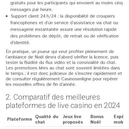
gratuits pour les participants qui envoient au moins cinq
messages par heure.
Support client 24 h/24 : la disponibilité de croupiers
francophones et d’un service d’assistance via chat ou
messagerie instantanée assure une résolution rapide
des problèmes de dépôt, de retrait ou de vérification
d’identité.
En pratique, un joueur qui veut profiter pleinement de
l’ambiance de Noël devra d’abord vérifier la licence, puis
tester la fluidité du flux vidéo et la convivialité du chat.
Les promotions liées au chat sont souvent limitées dans
le temps ; il est donc judicieux de s’inscrire rapidement et
de consulter régulièrement Casinosenligne pour repérer
les nouvelles offres de fin d’année.
2. Comparatif des meilleures
plateformes de live casino en 2024
Qualité du
Jeux live
Bonus
Expéri
Plateforme
chat
proposés
Noël
mobile