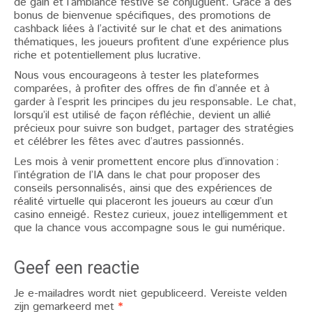
de gain et l’ambiance festive se conjuguent. Grâce à des
bonus de bienvenue spécifiques, des promotions de
cashback liées à l’activité sur le chat et des animations
thématiques, les joueurs profitent d’une expérience plus
riche et potentiellement plus lucrative.
Nous vous encourageons à tester les plateformes
comparées, à profiter des offres de fin d’année et à
garder à l’esprit les principes du jeu responsable. Le chat,
lorsqu’il est utilisé de façon réfléchie, devient un allié
précieux pour suivre son budget, partager des stratégies
et célébrer les fêtes avec d’autres passionnés.
Les mois à venir promettent encore plus d’innovation :
l’intégration de l’IA dans le chat pour proposer des
conseils personnalisés, ainsi que des expériences de
réalité virtuelle qui placeront les joueurs au cœur d’un
casino enneigé. Restez curieux, jouez intelligemment et
que la chance vous accompagne sous le gui numérique.
Geef een reactie
Je e-mailadres wordt niet gepubliceerd.
Vereiste velden
zijn gemarkeerd met
*