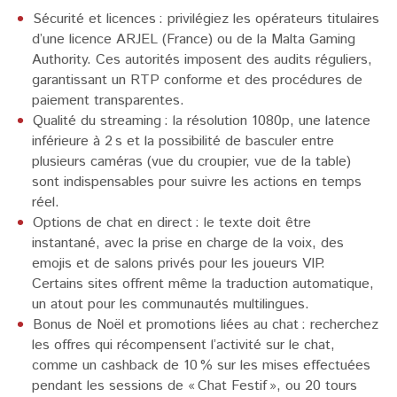
Sécurité et licences : privilégiez les opérateurs titulaires
d’une licence ARJEL (France) ou de la Malta Gaming
Authority. Ces autorités imposent des audits réguliers,
garantissant un RTP conforme et des procédures de
paiement transparentes.
Qualité du streaming : la résolution 1080p, une latence
inférieure à 2 s et la possibilité de basculer entre
plusieurs caméras (vue du croupier, vue de la table)
sont indispensables pour suivre les actions en temps
réel.
Options de chat en direct : le texte doit être
instantané, avec la prise en charge de la voix, des
emojis et de salons privés pour les joueurs VIP.
Certains sites offrent même la traduction automatique,
un atout pour les communautés multilingues.
Bonus de Noël et promotions liées au chat : recherchez
les offres qui récompensent l’activité sur le chat,
comme un cashback de 10 % sur les mises effectuées
pendant les sessions de « Chat Festif », ou 20 tours