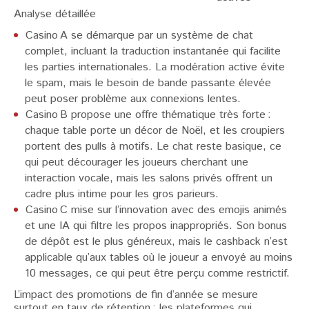
Analyse détaillée
Casino A se démarque par un système de chat
complet, incluant la traduction instantanée qui facilite
les parties internationales. La modération active évite
le spam, mais le besoin de bande passante élevée
peut poser problème aux connexions lentes.
Casino B propose une offre thématique très forte :
chaque table porte un décor de Noël, et les croupiers
portent des pulls à motifs. Le chat reste basique, ce
qui peut décourager les joueurs cherchant une
interaction vocale, mais les salons privés offrent un
cadre plus intime pour les gros parieurs.
Casino C mise sur l’innovation avec des emojis animés
et une IA qui filtre les propos inappropriés. Son bonus
de dépôt est le plus généreux, mais le cashback n’est
applicable qu’aux tables où le joueur a envoyé au moins
10 messages, ce qui peut être perçu comme restrictif.
L’impact des promotions de fin d’année se mesure
surtout en taux de rétention : les plateformes qui