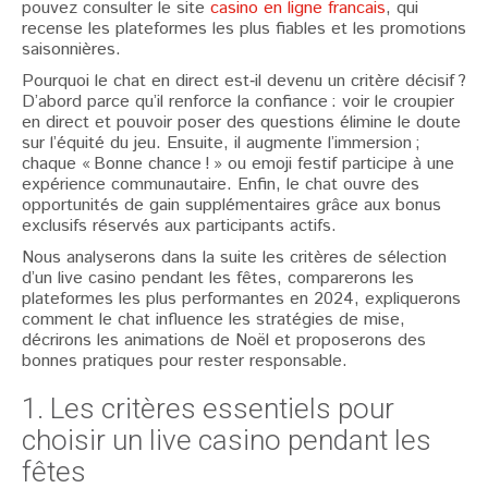
pouvez consulter le site
casino en ligne francais
, qui
recense les plateformes les plus fiables et les promotions
saisonnières.
Pourquoi le chat en direct est‑il devenu un critère décisif ?
D’abord parce qu’il renforce la confiance : voir le croupier
en direct et pouvoir poser des questions élimine le doute
sur l’équité du jeu. Ensuite, il augmente l’immersion ;
chaque « Bonne chance ! » ou emoji festif participe à une
expérience communautaire. Enfin, le chat ouvre des
opportunités de gain supplémentaires grâce aux bonus
exclusifs réservés aux participants actifs.
Nous analyserons dans la suite les critères de sélection
d’un live casino pendant les fêtes, comparerons les
plateformes les plus performantes en 2024, expliquerons
comment le chat influence les stratégies de mise,
décrirons les animations de Noël et proposerons des
bonnes pratiques pour rester responsable.
1. Les critères essentiels pour
choisir un live casino pendant les
fêtes