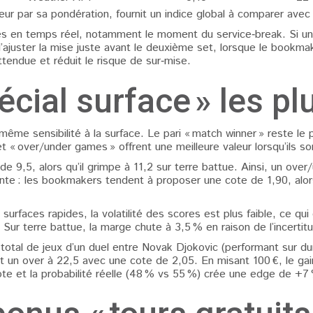
eur par sa pondération, fournit un indice global à comparer ave
s en temps réel, notamment le moment du service‑break. Si un 
x d’ajuster la mise juste avant le deuxième set, lorsque le bookm
ttendue et réduit le risque de sur‑mise.
pécial surface » les p
même sensibilité à la surface. Le pari « match winner » reste le
t « over/under games » offrent une meilleure valeur lorsqu’ils so
 9,5, alors qu’il grimpe à 11,2 sur terre battue. Ainsi, un over
te : les bookmakers tendent à proposer une cote de 1,90, alor
rfaces rapides, la volatilité des scores est plus faible, ce qui
 Sur terre battue, la marge chute à 3,5 % en raison de l’incertit
e total de jeux d’un duel entre Novak Djokovic (performant sur d
t un over à 22,5 avec une cote de 2,05. En misant 100 €, le gain
ote et la probabilité réelle (48 % vs 55 %) crée une edge de +7 %