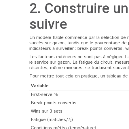
2. Construire un
suivre
Un modèle fiable commence par la sélection de mé
succès sur gazon, tandis que le pourcentage de po
indicateurs à surveiller : break points convertis, w
Les facteurs extérieurs ne sont pas à négliger. La
le service sur gazon. La fatigue du circuit, mes
récentes, même mineures, se traduisent souvent 
Pour mettre tout cela en pratique, un tableau de
Variable
First‑serve %
Break‑points convertis
Wins sur 3 sets
Fatigue (matches/7j)
Conditions météo (température)