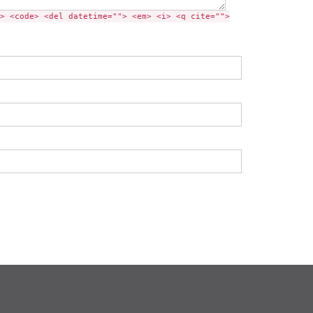
> <code> <del datetime=""> <em> <i> <q cite="">