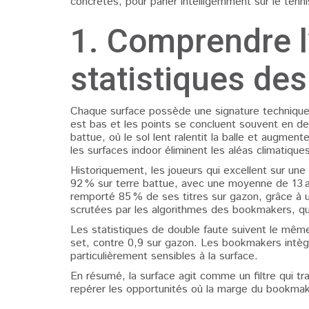
concrètes, pour parier intelligemment sur le tenni
1. Comprendre l
statistiques des
Chaque surface possède une signature technique qu
est bas et les points se concluent souvent en d
battue, où le sol lent ralentit la balle et augm
les surfaces indoor éliminent les aléas climatiqu
Historiquement, les joueurs qui excellent sur une
92 % sur terre battue, avec une moyenne de 13 a
remporté 85 % de ses titres sur gazon, grâce à u
scrutées par les algorithmes des bookmakers, qui 
Les statistiques de double faute suivent le même
set, contre 0,9 sur gazon. Les bookmakers intègr
particulièrement sensibles à la surface.
En résumé, la surface agit comme un filtre qui tr
repérer les opportunités où la marge du bookmake