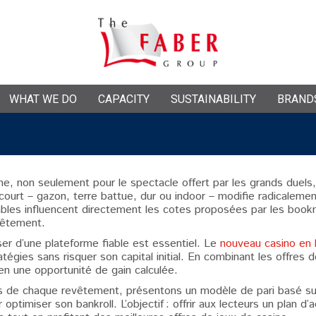
WHAT WE DO
CAPACITY
SUSTAINABILITY
BRAND
igne, non seulement pour le spectacle offert par les grands duels
ourt – gazon, terre battue, dur ou indoor – modifie radicalement 
ables influencent directement les cotes proposées par les bookm
vêtement.
er d’une plateforme fiable est essentiel. Le
nouveau casino en 
ratégies sans risquer son capital initial. En combinant les offres
en une opportunité de gain calculée.
és de chaque revêtement, présentons un modèle de pari basé su
ptimiser son bankroll. L’objectif : offrir aux lecteurs un plan 