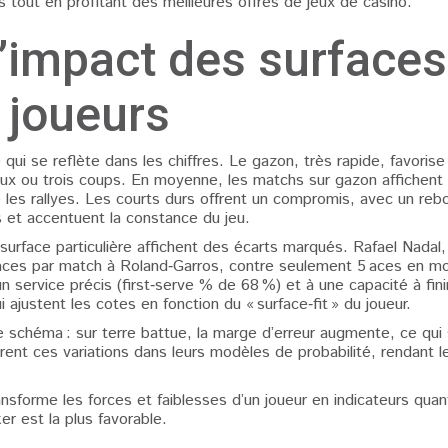
s tout en profitant des meilleures offres de jeux de casino.
’impact des surfaces
 joueurs
i se reflète dans les chiffres. Le gazon, très rapide, favorise 
eux ou trois coups. En moyenne, les matchs sur gazon affichent
ente les rallyes. Les courts durs offrent un compromis, avec un 
es et accentuent la constance du jeu.
 surface particulière affichent des écarts marqués. Rafael Nada
ces par match à Roland‑Garros, contre seulement 5 aces en moy
n service précis (first‑serve % de 68 %) et à une capacité à fi
ajustent les cotes en fonction du « surface‑fit » du joueur.
 schéma : sur terre battue, la marge d’erreur augmente, ce qui
ent ces variations dans leurs modèles de probabilité, rendant l
ansforme les forces et faiblesses d’un joueur en indicateurs qua
r est la plus favorable.