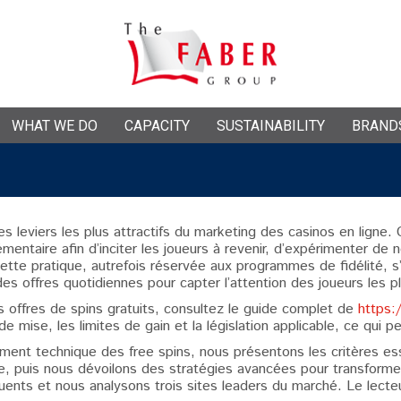
WHAT WE DO
CAPACITY
SUSTAINABILITY
BRAND
s leviers les plus attractifs du marketing des casinos en ligne. 
ntaire afin d’inciter les joueurs à revenir, d’expérimenter de n
Cette pratique, autrefois réservée aux programmes de fidélité, 
es offres quotidiennes pour capter l’attention des joueurs les p
s offres de spins gratuits, consultez le guide complet de
https:/
de mise, les limites de gain et la législation applicable, ce qui
ment technique des free spins, nous présentons les critères esse
e, puis nous dévoilons des stratégies avancées pour transformer
ents et nous analysons trois sites leaders du marché. Le lecteu