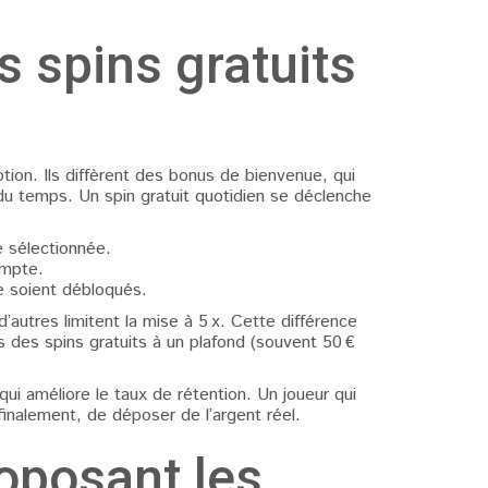
 spins gratuits
ion. Ils diffèrent des bonus de bienvenue, qui
du temps. Un spin gratuit quotidien se déclenche
e sélectionnée.
ompte.
ne soient débloqués.
’autres limitent la mise à 5 x. Cette différence
us des spins gratuits à un plafond (souvent 50 €
 qui améliore le taux de rétention. Un joueur qui
finalement, de déposer de l’argent réel.
roposant les