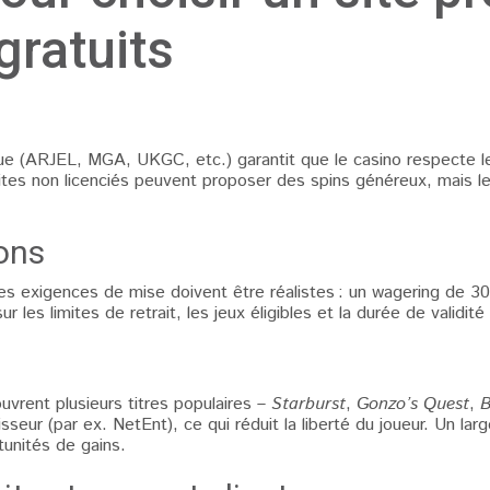
gratuits
nue (ARJEL, MGA, UKGC, etc.) garantit que le casino respecte l
ites non licenciés peuvent proposer des spins généreux, mais l
ons
Les exigences de mise doivent être réalistes : un wagering de 30
 les limites de retrait, les jeux éligibles et la durée de validit
vrent plusieurs titres populaires –
Starburst
,
Gonzo’s Quest
,
B
isseur (par ex. NetEnt), ce qui réduit la liberté du joueur. Un lar
tunités de gains.