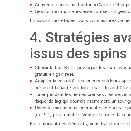
Activer le bonus : un bouton « Claim » débloque
Gestion des mots‑de‑passe : utilisez un gestion
En suivant ces étapes, vous vous assurez de ne ja
4. Stratégies a
issus des spins 
Choisir le bon RTP : privilégiez les slots ave
gratuit en gain réel.
Adapter la volatilité : les joueurs prudents op
préfèrent la haute volatilité, mais doivent êt
Jouer pendant les heures creuses : les serveur
risque de lag qui pourrait interrompre un tour 
Parier le maximum uniquement si le bonus le pe
(ex. 5 €) plus rentable. Vérifiez toujours la con
En combinant ces éléments, vous transformez cha