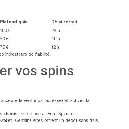
Plafond gain
Délai retrait
100 €
24 h
50 €
48 h
75 €
12 h
s indicateurs de fiabilité.
er vos spins
 accepte le vérifié par adresse) et activez la
s choisissez le bonus « Free Spins ».
wallet. Certains sites offrent un dépôt sans frais