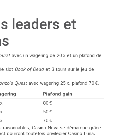
es leaders et
ns
burst
avec un wagering de 20 x et un plafond de
le slot
Book of Dead
et 3 tours sur le jeu de
onzo’s Quest
avec wagering 25 x, plafond 70 €.
gering
Plafond gain
 x
80 €
 x
50 €
 x
70 €
es raisonnables, Casino Nova se démarque grâce
t pourront toutefois privilégier Casino Luna,