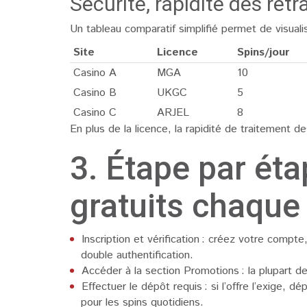
Sécurité, rapidité des retr
Un tableau comparatif simplifié permet de visualis
Site
Licence
Spins/jour
Casino A
MGA
10
Casino B
UKGC
5
Casino C
ARJEL
8
En plus de la licence, la rapidité de traitement des
3. Étape par ét
gratuits chaque 
Inscription et vérification : créez votre compt
double authentification.
Accéder à la section Promotions : la plupart de
Effectuer le dépôt requis : si l’offre l’exige, 
pour les spins quotidiens.