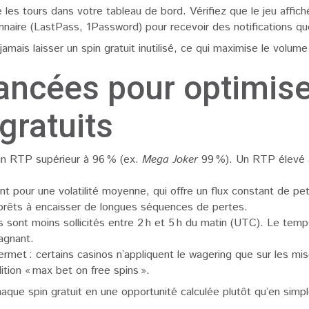
 les tours dans votre tableau de bord. Vérifiez que le jeu affic
naire (LastPass, 1Password) pour recevoir des notifications quot
mais laisser un spin gratuit inutilisé, ce qui maximise le volum
vancées pour optimise
gratuits
c un RTP supérieur à 96 % (ex.
Mega Joker
99 %). Un RTP élevé a
tent pour une volatilité moyenne, qui offre un flux constant de p
re prêts à encaisser de longues séquences de pertes.
s sont moins sollicités entre 2 h et 5 h du matin (UTC). Le tem
gagnant.
rmet : certains casinos n’appliquent le wagering que sur les mis
dition « max bet on free spins ».
que spin gratuit en une opportunité calculée plutôt qu’en simp