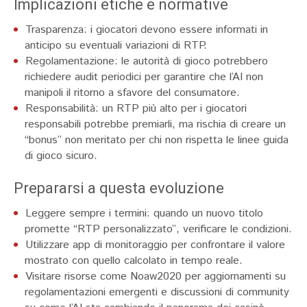
Implicazioni etiche e normative
Trasparenza: i giocatori devono essere informati in
anticipo su eventuali variazioni di RTP.
Regolamentazione: le autorità di gioco potrebbero
richiedere audit periodici per garantire che l’AI non
manipoli il ritorno a sfavore del consumatore.
Responsabilità: un RTP più alto per i giocatori
responsabili potrebbe premiarli, ma rischia di creare un
“bonus” non meritato per chi non rispetta le linee guida
di gioco sicuro.
Prepararsi a questa evoluzione
Leggere sempre i termini: quando un nuovo titolo
promette “RTP personalizzato”, verificare le condizioni.
Utilizzare app di monitoraggio per confrontare il valore
mostrato con quello calcolato in tempo reale.
Visitare risorse come Noaw2020 per aggiornamenti su
regolamentazioni emergenti e discussioni di community