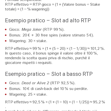
RTP effettivo = RTP gioco × (1 + (Valore bonus ÷ Stake
totale) × (1 − % wagering))
Esempio pratico – Slot ad alto RTP
Gioco:
Mega Joker
(RTP 99 %).
Bonus: 20 € + 30 free spins (valore stimato 5 €).
Wagering: 30 × stake.
RTP effettivo ≈ 99 % × (1 + (5 ÷ 20) × (1 − 1/30)) ≈ 101,2 %.
In questo caso, il bonus spinge il valore oltre il 100 %,
rendendo la scelta quasi priva di rischio, purché il
giocatore rispetti i requisiti.
Esempio pratico – Slot a basso RTP
Gioco:
Dead or Alive 2
(RTP 92,5 %).
Bonus: 10 € di cash‑back del 10 % su perdite.
Wagering: 25 × stake.
RTP effettivo ≈ 92,5 % × (1 + (1 ÷ 10) × (1 − 1/25)) ≈ 95,2 %
.