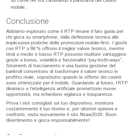
su come l’AI sta cambiando il panorama dei casinò
mobile.
Conclusione
Abbiamo esplorato come il RTP rimane il faro guida per
chi gioca su smartphone, dalla definizione tecnica alle
implicazioni pratiche delle promozioni mobile‑first. I giochi
con RTP ≥ 98 % offrono il miglior valore teorico, mentre
titoli a medio e basso RTP possono risultare vantaggiosi
grazie a bonus, volatilità e funzionalità “pay‑both‑ways”.
Strumenti di tracciamento e una buona gestione del
bankroll consentono di trasformare il valore teorico in
profitto reale, soprattutto quando le offerte dei casinò
sono ottimizzate per il mobile. Guardando al futuro, l’RTP
dinamico e l’intelligenza artificiale promettono nuove
opportunità, ma richiedono vigilanza e trasparenza.
Prova i slot consigliati sul tuo dispositivo, monitora
costantemente il tuo ritorno e, per ulteriori opinioni e
confronti, visita nuovamente il sito Noaw2020. Buon
divertimento e gioca responsabilmente!