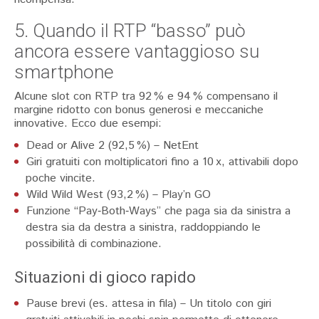
5. Quando il RTP “basso” può
ancora essere vantaggioso su
smartphone
Alcune slot con RTP tra 92 % e 94 % compensano il
margine ridotto con bonus generosi e meccaniche
innovative. Ecco due esempi:
Dead or Alive 2 (92,5 %) – NetEnt
Giri gratuiti con moltiplicatori fino a 10 x, attivabili dopo
poche vincite.
Wild Wild West (93,2 %) – Play’n GO
Funzione “Pay‑Both‑Ways” che paga sia da sinistra a
destra sia da destra a sinistra, raddoppiando le
possibilità di combinazione.
Situazioni di gioco rapido
Pause brevi (es. attesa in fila) – Un titolo con giri