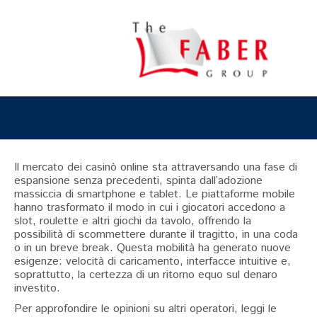
Il mercato dei casinò online sta attraversando una fase di
espansione senza precedenti, spinta dall’adozione
massiccia di smartphone e tablet. Le piattaforme mobile
hanno trasformato il modo in cui i giocatori accedono a
slot, roulette e altri giochi da tavolo, offrendo la
possibilità di scommettere durante il tragitto, in una coda
o in un breve break. Questa mobilità ha generato nuove
esigenze: velocità di caricamento, interfacce intuitive e,
soprattutto, la certezza di un ritorno equo sul denaro
investito.
Per approfondire le opinioni su altri operatori, leggi le