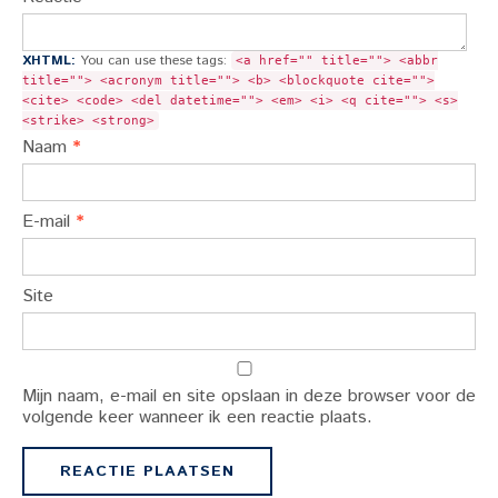
XHTML:
You can use these tags:
<a href="" title=""> <abbr
title=""> <acronym title=""> <b> <blockquote cite="">
<cite> <code> <del datetime=""> <em> <i> <q cite=""> <s>
<strike> <strong>
Naam
*
E-mail
*
Site
Mijn naam, e-mail en site opslaan in deze browser voor de
volgende keer wanneer ik een reactie plaats.