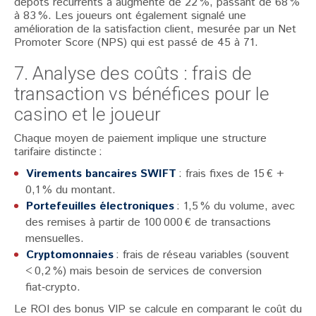
dépôts récurrents a augmenté de 22 %, passant de 68 %
à 83 %. Les joueurs ont également signalé une
amélioration de la satisfaction client, mesurée par un Net
Promoter Score (NPS) qui est passé de 45 à 71.
7. Analyse des coûts : frais de
transaction vs bénéfices pour le
casino et le joueur
Chaque moyen de paiement implique une structure
tarifaire distincte :
Virements bancaires SWIFT
: frais fixes de 15 € +
0,1 % du montant.
Portefeuilles électroniques
: 1,5 % du volume, avec
des remises à partir de 100 000 € de transactions
mensuelles.
Cryptomonnaies
: frais de réseau variables (souvent
< 0,2 %) mais besoin de services de conversion
fiat‑crypto.
Le ROI des bonus VIP se calcule en comparant le coût du