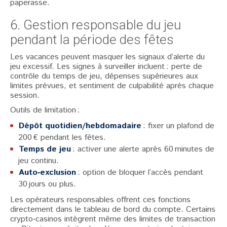
paperasse.
6. Gestion responsable du jeu
pendant la période des fêtes
Les vacances peuvent masquer les signaux d’alerte du
jeu excessif. Les signes à surveiller incluent : perte de
contrôle du temps de jeu, dépenses supérieures aux
limites prévues, et sentiment de culpabilité après chaque
session.
Outils de limitation :
Dépôt quotidien/hebdomadaire
: fixer un plafond de
200 € pendant les fêtes.
Temps de jeu
: activer une alerte après 60 minutes de
jeu continu.
Auto‑exclusion
: option de bloquer l’accès pendant
30 jours ou plus.
Les opérateurs responsables offrent ces fonctions
directement dans le tableau de bord du compte. Certains
crypto‑casinos intègrent même des limites de transaction