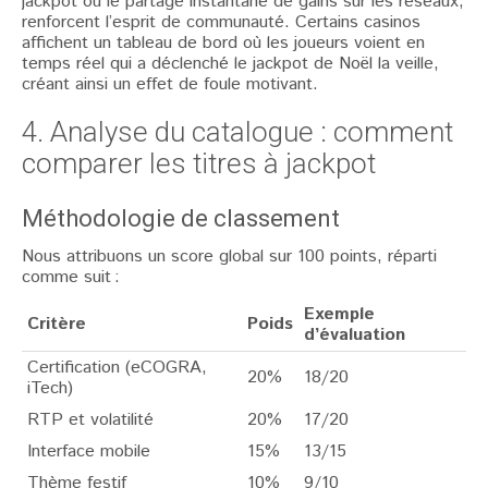
jackpot ou le partage instantané de gains sur les réseaux,
renforcent l’esprit de communauté. Certains casinos
affichent un tableau de bord où les joueurs voient en
temps réel qui a déclenché le jackpot de Noël la veille,
créant ainsi un effet de foule motivant.
4. Analyse du catalogue : comment
comparer les titres à jackpot
Méthodologie de classement
Nous attribuons un score global sur 100 points, réparti
comme suit :
Exemple
Critère
Poids
d’évaluation
Certification (eCOGRA,
20%
18/20
iTech)
RTP et volatilité
20%
17/20
Interface mobile
15%
13/15
Thème festif
10%
9/10