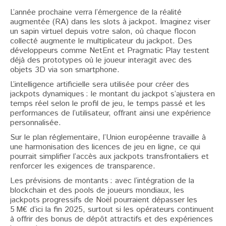
L’année prochaine verra l’émergence de la réalité
augmentée (RA) dans les slots à jackpot. Imaginez viser
un sapin virtuel depuis votre salon, où chaque flocon
collecté augmente le multiplicateur du jackpot. Des
développeurs comme NetEnt et Pragmatic Play testent
déjà des prototypes où le joueur interagit avec des
objets 3D via son smartphone.
L’intelligence artificielle sera utilisée pour créer des
jackpots dynamiques : le montant du jackpot s’ajustera en
temps réel selon le profil de jeu, le temps passé et les
performances de l’utilisateur, offrant ainsi une expérience
personnalisée.
Sur le plan réglementaire, l’Union européenne travaille à
une harmonisation des licences de jeu en ligne, ce qui
pourrait simplifier l’accès aux jackpots transfrontaliers et
renforcer les exigences de transparence.
Les prévisions de montants : avec l’intégration de la
blockchain et des pools de joueurs mondiaux, les
jackpots progressifs de Noël pourraient dépasser les
5 M€ d’ici la fin 2025, surtout si les opérateurs continuent
à offrir des bonus de dépôt attractifs et des expériences