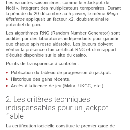
Les variantes saisonnières, comme le « Jackpot de
Noël », intègrent des multiplicateurs temporaires. Durant
la période du 20 décembre au 5 janvier, le même
Mega
Mistletoe
appliquait un facteur x2, doublant ainsi le
potentiel de gain.
Les algorithmes RNG (Random Number Generator) sont
audités par des laboratoires indépendants pour garantir
que chaque spin reste aléatoire. Les joueurs doivent
vérifier la présence d’un certificat RNG et d’un rapport
d’équité disponible sur le site du casino.
Points de transparence à contrôler :
Publication du tableau de progression du jackpot.
Historique des gains récents.
Accès à la licence de jeu (Malta, UKGC, etc.).
2. Les critères techniques
indispensables pour un jackpot
fiable
La certification logicielle constitue le premier gage de