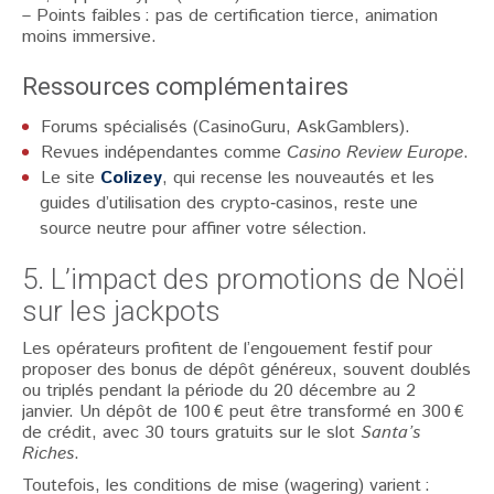
– Points faibles : pas de certification tierce, animation
moins immersive.
Ressources complémentaires
Forums spécialisés (CasinoGuru, AskGamblers).
Revues indépendantes comme
Casino Review Europe
.
Le site
Colizey
, qui recense les nouveautés et les
guides d’utilisation des crypto‑casinos, reste une
source neutre pour affiner votre sélection.
5. L’impact des promotions de Noël
sur les jackpots
Les opérateurs profitent de l’engouement festif pour
proposer des bonus de dépôt généreux, souvent doublés
ou triplés pendant la période du 20 décembre au 2
janvier. Un dépôt de 100 € peut être transformé en 300 €
de crédit, avec 30 tours gratuits sur le slot
Santa’s
Riches
.
Toutefois, les conditions de mise (wagering) varient :