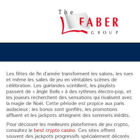
Les fêtes de fin d’année transforment les salons, les rues
et même les salles de jeu en véritables scènes de
célébration. Les guirlandes scintillent, les playlists
passent de « Jingle Bells » à des rythmes électro‑pop, et
les joueurs recherchent des sensations qui rivalisent avec
la magie de Noël. Cette période est propice aux paris
audacieux : les bonus sont gonflés, les promotions
affluent et les jackpots atteignent des sommets inédits.
Pour découvrir les meilleures plateformes de jeu crypto,
consultez le
best crypto casino
. Ces sites offrent
souvent des jackpots progressifs spécialement décorés