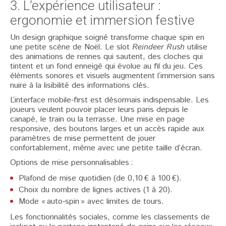
3. L’expérience utilisateur :
ergonomie et immersion festive
Un design graphique soigné transforme chaque spin en
une petite scène de Noël. Le slot
Reindeer Rush
utilise
des animations de rennes qui sautent, des cloches qui
tintent et un fond enneigé qui évolue au fil du jeu. Ces
éléments sonores et visuels augmentent l’immersion sans
nuire à la lisibilité des informations clés.
L’interface mobile‑first est désormais indispensable. Les
joueurs veulent pouvoir placer leurs paris depuis le
canapé, le train ou la terrasse. Une mise en page
responsive, des boutons larges et un accès rapide aux
paramètres de mise permettent de jouer
confortablement, même avec une petite taille d’écran.
Options de mise personnalisables :
Plafond de mise quotidien (de 0,10 € à 100 €).
Choix du nombre de lignes actives (1 à 20).
Mode « auto‑spin » avec limites de tours.
Les fonctionnalités sociales, comme les classements de