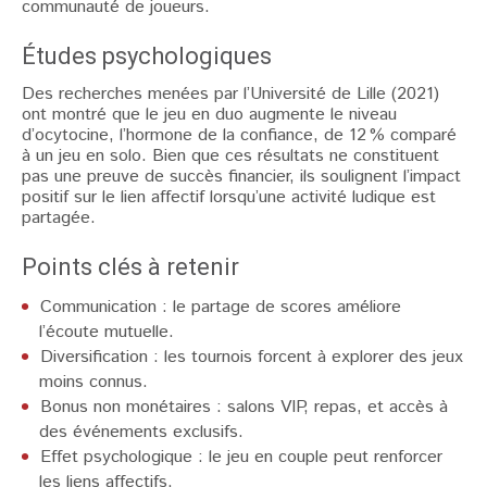
communauté de joueurs.
Études psychologiques
Des recherches menées par l’Université de Lille (2021)
ont montré que le jeu en duo augmente le niveau
d’ocytocine, l’hormone de la confiance, de 12 % comparé
à un jeu en solo. Bien que ces résultats ne constituent
pas une preuve de succès financier, ils soulignent l’impact
positif sur le lien affectif lorsqu’une activité ludique est
partagée.
Points clés à retenir
Communication : le partage de scores améliore
l’écoute mutuelle.
Diversification : les tournois forcent à explorer des jeux
moins connus.
Bonus non monétaires : salons VIP, repas, et accès à
des événements exclusifs.
Effet psychologique : le jeu en couple peut renforcer
les liens affectifs.