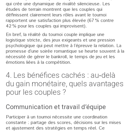
qui crée une dynamique de rivalité silencieuse. Les
études de terrain montrent que les couples qui
définissent clairement leurs rôles avant le tournoi
rapportent une satisfaction plus élevée (67 % contre
42 % pour les couples qui improvisent).
En bref, la réalité du tournoi couple implique une
logistique stricte, des jeux exigeants et une pression
psychologique qui peut mettre à l’épreuve la relation. La
promesse d’une soirée romantique se heurte souvent à la
nécessité de gérer le bankroll, le temps de jeu et les
émotions liées à la compétition.
4. Les bénéfices cachés : au‑delà
du gain monétaire, quels avantages
pour les couples ?
Communication et travail d’équipe
Participer à un tournoi nécessite une coordination
constante : partage des scores, décisions sur les mises
et ajustement des stratégies en temps réel. Ce