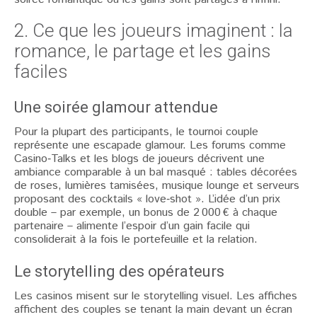
2. Ce que les joueurs imaginent : la
romance, le partage et les gains
faciles
Une soirée glamour attendue
Pour la plupart des participants, le tournoi couple
représente une escapade glamour. Les forums comme
Casino‑Talks et les blogs de joueurs décrivent une
ambiance comparable à un bal masqué : tables décorées
de roses, lumières tamisées, musique lounge et serveurs
proposant des cocktails « love‑shot ». L’idée d’un prix
double – par exemple, un bonus de 2 000 € à chaque
partenaire – alimente l’espoir d’un gain facile qui
consoliderait à la fois le portefeuille et la relation.
Le storytelling des opérateurs
Les casinos misent sur le storytelling visuel. Les affiches
affichent des couples se tenant la main devant un écran