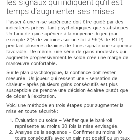
les signaux qui indiquent qu’il est
temps d’augmenter ses mises
Passer à une mise supérieure doit être guidé par des
indicateurs précis, tant psychologiques que statistiques.
Un taux de gain supérieur à la moyenne du jeu (par
exemple 2 % de victoires sur un slot à 96 % de RTP)
pendant plusieurs dizaines de tours signale une séquence
favorable. De même, une série de gains modestes qui
augmente progressivement le solde crée une marge de
manœuvre confortable.
Sur le plan psychologique, la confiance doit rester
mesurée. Un joueur qui ressent une « sensation de
chaleur » après plusieurs gains consécutifs est plus
susceptible de prendre une décision éclairée plutôt que
de céder à l’excitation.
Voici une méthode en trois étapes pour augmenter la
mise en toute sécurité :
Évaluation du solde – Vérifier que le bankroll
représente au moins 30 fois la mise envisagée.
Analyse de la séquence – Confirmer au moins 10
tours consécutifs avec un gain net positif ou un taux