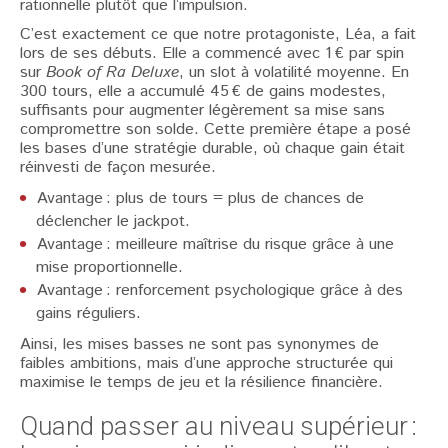
rationnelle plutôt que l’impulsion.
C’est exactement ce que notre protagoniste, Léa, a fait
lors de ses débuts. Elle a commencé avec 1 € par spin
sur
Book of Ra Deluxe
, un slot à volatilité moyenne. En
300 tours, elle a accumulé 45 € de gains modestes,
suffisants pour augmenter légèrement sa mise sans
compromettre son solde. Cette première étape a posé
les bases d’une stratégie durable, où chaque gain était
réinvesti de façon mesurée.
Avantage : plus de tours = plus de chances de
déclencher le jackpot.
Avantage : meilleure maîtrise du risque grâce à une
mise proportionnelle.
Avantage : renforcement psychologique grâce à des
gains réguliers.
Ainsi, les mises basses ne sont pas synonymes de
faibles ambitions, mais d’une approche structurée qui
maximise le temps de jeu et la résilience financière.
Quand passer au niveau supérieur :