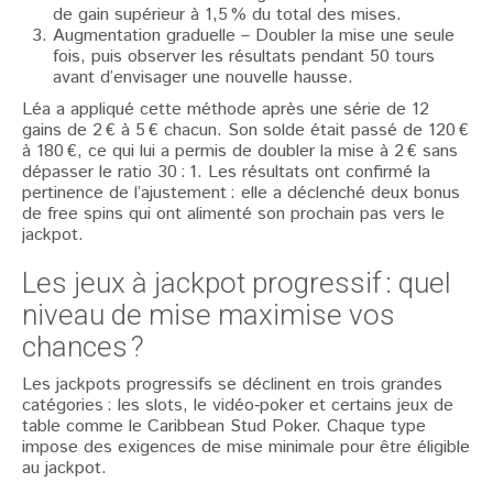
de gain supérieur à 1,5 % du total des mises.
Augmentation graduelle – Doubler la mise une seule
fois, puis observer les résultats pendant 50 tours
avant d’envisager une nouvelle hausse.
Léa a appliqué cette méthode après une série de 12
gains de 2 € à 5 € chacun. Son solde était passé de 120 €
à 180 €, ce qui lui a permis de doubler la mise à 2 € sans
dépasser le ratio 30 : 1. Les résultats ont confirmé la
pertinence de l’ajustement : elle a déclenché deux bonus
de free spins qui ont alimenté son prochain pas vers le
jackpot.
Les jeux à jackpot progressif : quel
niveau de mise maximise vos
chances ?
Les jackpots progressifs se déclinent en trois grandes
catégories : les slots, le vidéo‑poker et certains jeux de
table comme le Caribbean Stud Poker. Chaque type
impose des exigences de mise minimale pour être éligible
au jackpot.