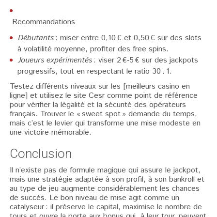
Recommandations
Débutants
: miser entre 0,10 € et 0,50 € sur des slots
à volatilité moyenne, profiter des free spins.
Joueurs expérimentés
: viser 2 €‑5 € sur des jackpots
progressifs, tout en respectant le ratio 30 : 1.
Testez différents niveaux sur les [meilleurs casino en
ligne] et utilisez le site Cesr comme point de référence
pour vérifier la légalité et la sécurité des opérateurs
français. Trouver le « sweet spot » demande du temps,
mais c’est le levier qui transforme une mise modeste en
une victoire mémorable.
Conclusion
Il n’existe pas de formule magique qui assure le jackpot,
mais une stratégie adaptée à son profil, à son bankroll et
au type de jeu augmente considérablement les chances
de succès. Le bon niveau de mise agit comme un
catalyseur : il préserve le capital, maximise le nombre de
tours et ouvre la porte aux bonus qui, à leur tour, peuvent