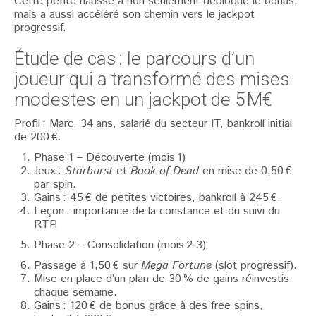
Cette petite hausse a non seulement débloqué le bonus,
mais a aussi accéléré son chemin vers le jackpot
progressif.
Étude de cas : le parcours d’un
joueur qui a transformé des mises
modestes en un jackpot de 5 M€
Profil : Marc, 34 ans, salarié du secteur IT, bankroll initial
de 200 €.
Phase 1 – Découverte (mois 1)
Jeux :
Starburst
et
Book of Dead
en mise de 0,50 €
par spin.
Gains : 45 € de petites victoires, bankroll à 245 €.
Leçon : importance de la constance et du suivi du
RTP.
Phase 2 – Consolidation (mois 2‑3)
Passage à 1,50 € sur
Mega Fortune
(slot progressif).
Mise en place d’un plan de 30 % de gains réinvestis
chaque semaine.
Gains : 120 € de bonus grâce à des free spins,