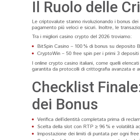
Il Ruolo delle C
Le criptovalute stanno rivoluzionando i bonus dei 
pagamento più veloci e sicuri. Inoltre, le transazi
Tra i migliori casino crypto del 2026 troviamo:
BitSpin Casino – 100 % di bonus su deposito B
CryptoWin – 50 free spin per i primi 3 depositi
I online crypto casino italiani, come quelli elenca
garantita da protocolli di crittografia avanzata e au
Checklist Finale
dei Bonus
Verifica dell’identità completata prima di recla
Scelta della slot con RTP ≥ 96 % e volatilità ad
Impostazione dei limiti di puntata per ogni free 