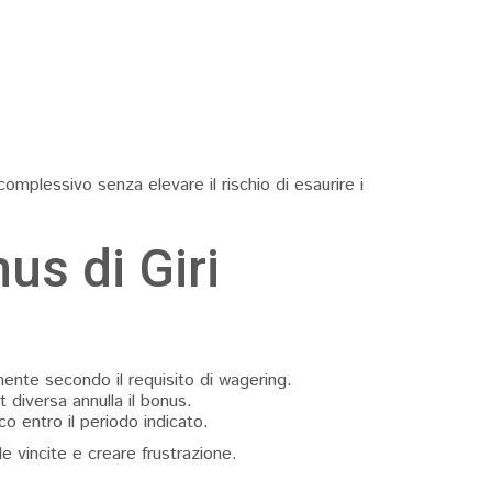
mplessivo senza elevare il rischio di esaurire i
us di Giri
nte secondo il requisito di wagering.
t diversa annulla il bonus.
co entro il periodo indicato.
le vincite e creare frustrazione.