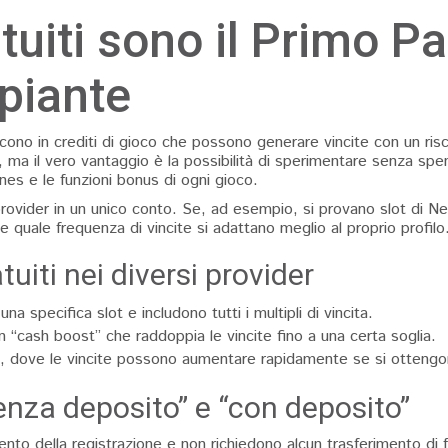
atuiti sono il Primo P
ipiante
aducono in crediti di gioco che possono generare vincite con un ri
ma il vero vantaggio è la possibilità di sperimentare senza spend
lines e le funzioni bonus di ogni gioco.
 provider in un unico conto. Se, ad esempio, si provano slot di 
e quale frequenza di vincite si adattano meglio al proprio profilo
uiti nei diversi provider
a specifica slot e includono tutti i multipli di vincita.
 “cash boost” che raddoppia le vincite fino a una certa soglia.
ls”, dove le vincite possono aumentare rapidamente se si otteng
senza deposito” e “con deposito”
o della registrazione e non richiedono alcun trasferimento di fo