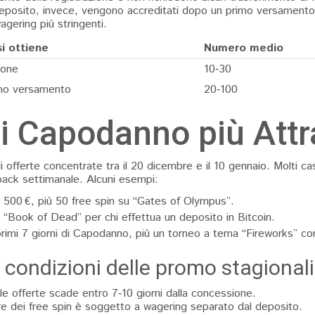
 deposito, invece, vengono accreditati dopo un primo versamento
agering più stringenti.
i ottiene
Numero medio
ione
10‑30
mo versamento
20‑100
i Capodanno più Attr
di offerte concentrate tra il 20 dicembre e il 10 gennaio. Molti 
back settimanale. Alcuni esempi:
 500 €, più 50 free spin su “Gates of Olympus”.
“Book of Dead” per chi effettua un deposito in Bitcoin.
 primi 7 giorni di Capodanno, più un torneo a tema “Fireworks” con
 condizioni delle promo stagionali
le offerte scade entro 7‑10 giorni dalla concessione.
ore dei free spin è soggetto a wagering separato dal deposito.