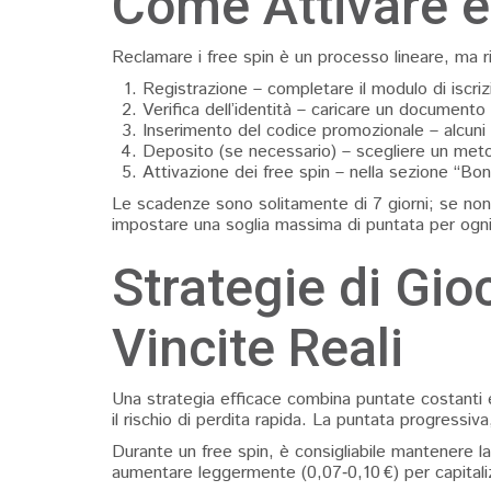
Come Attivare e 
Reclamare i free spin è un processo lineare, ma ri
Registrazione – completare il modulo di iscriz
Verifica dell’identità – caricare un documento
Inserimento del codice promozionale – alcuni 
Deposito (se necessario) – scegliere un metod
Attivazione dei free spin – nella sezione “Bon
Le scadenze sono solitamente di 7 giorni; se non v
impostare una soglia massima di puntata per ogni f
Strategie di Gioc
Vincite Reali
Una strategia efficace combina puntate costanti 
il rischio di perdita rapida. La puntata progressiv
Durante un free spin, è consigliabile mantenere la
aumentare leggermente (0,07‑0,10 €) per capitaliz