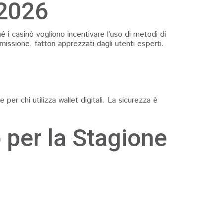
 2026
é i casinò vogliono incentivare l’uso di metodi di
issione, fattori apprezzati dagli utenti esperti.
per chi utilizza wallet digitali. La sicurezza è
o per la Stagione