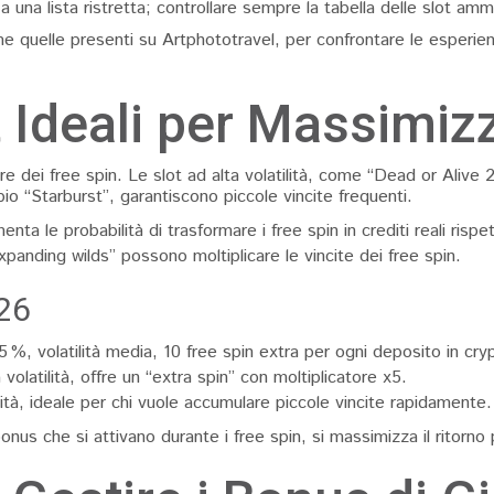
a una lista ristretta; controllare sempre la tabella delle slot ammis
 quelle presenti su Artphototravel, per confrontare le esperienze
t Ideali per Massimiz
ore dei free spin. Le slot ad alta volatilità, come “Dead or Alive
pio “Starburst”, garantiscono piccole vincite frequenti.
 le probabilità di trasformare i free spin in crediti reali risp
panding wilds” possono moltiplicare le vincite dei free spin.
026
, volatilità media, 10 free spin extra per ogni deposito in cry
latilità, offre un “extra spin” con moltiplicatore x5.
tà, ideale per chi vuole accumulare piccole vincite rapidamente.
us che si attivano durante i free spin, si massimizza il ritorno 