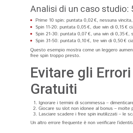
Analisi di un caso studio: 
Prime 10 spin: puntata 0,02 €, nessuna vincita, 
Spin 11‑20: puntata 0,05 €, due win di 0,15 € c
Spin 21‑30: puntata 0,07 €, una win di 0,35 €, 
Spin 31‑50: puntata 0,10 €, tre win di 0,50 € ci
Questo esempio mostra come un leggero aumento del
free spin troppo presto.
Evitare gli Error
Gratuiti
Ignorare i termini di scommessa – dimenticar
Giocare su slot non idonee al bonus – molte pro
Lasciare scadere i free spin inutilizzati – le 
Un altro errore frequente è non verificare l’identi