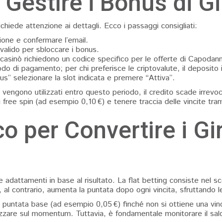
Gestire i Bonus di Gir
chiede attenzione ai dettagli. Ecco i passaggi consigliati:
ione e confermare l’email.
 valido per sbloccare i bonus.
casinò richiedono un codice specifico per le offerte di Capodan
o di pagamento; per chi preferisce le criptovalute, il deposito i
us” selezionare la slot indicata e premere “Attiva”.
engono utilizzati entro questo periodo, il credito scade irrevocab
ree spin (ad esempio 0,10 €) e tenere traccia delle vincite tram
o per Convertire i Giri
e adattamenti in base al risultato. La flat betting consiste ne
a, al contrario, aumenta la puntata dopo ogni vincita, sfruttando 
 puntata base (ad esempio 0,05 €) finché non si ottiene una vincit
zare sul momentum. Tuttavia, è fondamentale monitorare il saldo