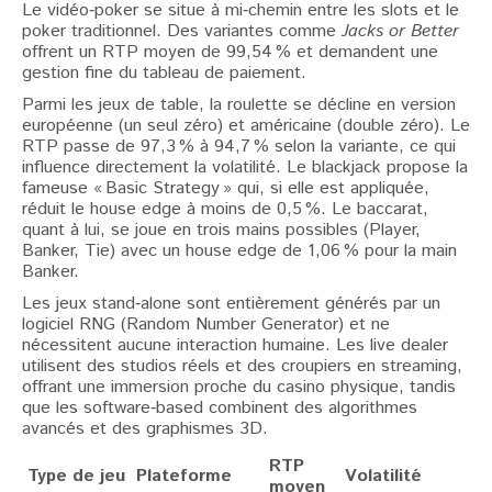
Le vidéo‑poker se situe à mi‑chemin entre les slots et le
poker traditionnel. Des variantes comme
Jacks or Better
offrent un RTP moyen de 99,54 % et demandent une
gestion fine du tableau de paiement.
Parmi les jeux de table, la roulette se décline en version
européenne (un seul zéro) et américaine (double zéro). Le
RTP passe de 97,3 % à 94,7 % selon la variante, ce qui
influence directement la volatilité. Le blackjack propose la
fameuse « Basic Strategy » qui, si elle est appliquée,
réduit le house edge à moins de 0,5 %. Le baccarat,
quant à lui, se joue en trois mains possibles (Player,
Banker, Tie) avec un house edge de 1,06 % pour la main
Banker.
Les jeux stand‑alone sont entièrement générés par un
logiciel RNG (Random Number Generator) et ne
nécessitent aucune interaction humaine. Les live dealer
utilisent des studios réels et des croupiers en streaming,
offrant une immersion proche du casino physique, tandis
que les software‑based combinent des algorithmes
avancés et des graphismes 3D.
RTP
Type de jeu
Plateforme
Volatilité
moyen