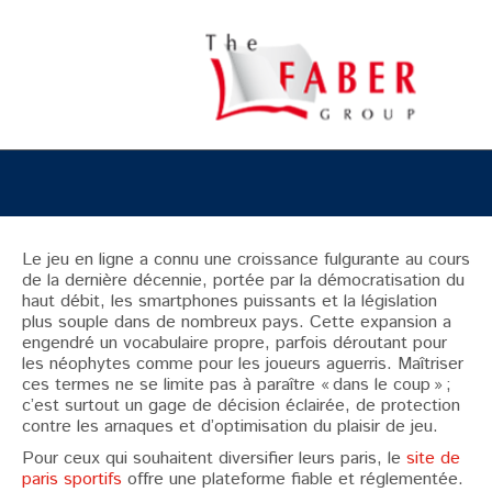
Le jeu en ligne a connu une croissance fulgurante au cours
de la dernière décennie, portée par la démocratisation du
haut débit, les smartphones puissants et la législation
plus souple dans de nombreux pays. Cette expansion a
engendré un vocabulaire propre, parfois déroutant pour
les néophytes comme pour les joueurs aguerris. Maîtriser
ces termes ne se limite pas à paraître « dans le coup » ;
c’est surtout un gage de décision éclairée, de protection
contre les arnaques et d’optimisation du plaisir de jeu.
Pour ceux qui souhaitent diversifier leurs paris, le
site de
paris sportifs
offre une plateforme fiable et réglementée.