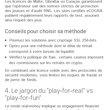
Les licences de Malte, Gibraltar ou Curaçao garantissent
que l’opérateur suit des normes strictes de protection
des joueurs et d’audit RNG. Les sites certifiés eCOGRA
publient régulièrement leurs rapports de test, assurant
ainsi l’équité des jeux.
Conseils pour choisir sa méthode
Priorisez les solutions avec cryptage SSL 256‑bits.
Optez pour une méthode dont le délai de retrait
correspond à votre besoin de liquidité.
Vérifiez la politique de frais ; certains casinos imposent
des commissions sur les retraits en crypto.
En combinant une licence solide avec des protocoles de
sécurité modernes, vous limitez les risques de fraude et
de perte de fonds.
4. Le jargon du “play‑for‑real” vs
“play‑for‑fun”
Le mode real‑money implique un engagement financier