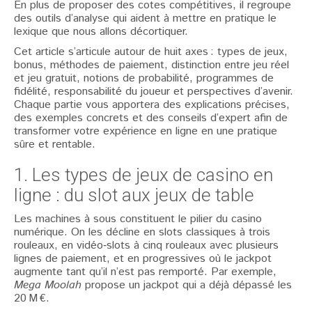
En plus de proposer des cotes compétitives, il regroupe
des outils d’analyse qui aident à mettre en pratique le
lexique que nous allons décortiquer.
Cet article s’articule autour de huit axes : types de jeux,
bonus, méthodes de paiement, distinction entre jeu réel
et jeu gratuit, notions de probabilité, programmes de
fidélité, responsabilité du joueur et perspectives d’avenir.
Chaque partie vous apportera des explications précises,
des exemples concrets et des conseils d’expert afin de
transformer votre expérience en ligne en une pratique
sûre et rentable.
1. Les types de jeux de casino en
ligne : du slot aux jeux de table
Les machines à sous constituent le pilier du casino
numérique. On les décline en slots classiques à trois
rouleaux, en vidéo‑slots à cinq rouleaux avec plusieurs
lignes de paiement, et en progressives où le jackpot
augmente tant qu’il n’est pas remporté. Par exemple,
Mega Moolah
propose un jackpot qui a déjà dépassé les
20 M €.