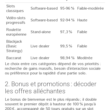
Slots
Software‑based
95‑96 %
Faible‑modérée
classiques
Vidéo‑slots
Software‑based
92‑94 %
Haute
progressifs
Roulette
Stand‑alone
97,3 %
Faible
européenne
Blackjack
(Basic
Live dealer
99,5 %
Faible
Strategy)
Baccarat
Live dealer
98,94 %
Modérée
Le choix entre ces catégories dépend de vos priorités :
recherche de gains massifs, besoin d’interaction sociale
ou préférence pour la rapidité d’une partie solo.
2. Bonus et promotions : décoder
les offres alléchantes
Le bonus de bienvenue est le plus répandu ; il double
souvent le premier dépôt à hauteur de 100 % jusqu’à
200 €, accompagné de 50 tours gratuits sur un slot