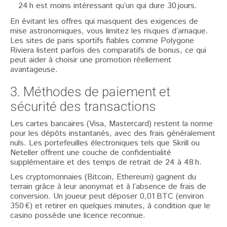
24 h est moins intéressant qu’un qui dure 30 jours.
En évitant les offres qui masquent des exigences de
mise astronomiques, vous limitez les risques d’arnaque.
Les sites de paris sportifs fiables comme Polygone
Riviera listent parfois des comparatifs de bonus, ce qui
peut aider à choisir une promotion réellement
avantageuse.
3. Méthodes de paiement et
sécurité des transactions
Les cartes bancaires (Visa, Mastercard) restent la norme
pour les dépôts instantanés, avec des frais généralement
nuls. Les portefeuilles électroniques tels que Skrill ou
Neteller offrent une couche de confidentialité
supplémentaire et des temps de retrait de 24 à 48 h.
Les cryptomonnaies (Bitcoin, Ethereum) gagnent du
terrain grâce à leur anonymat et à l’absence de frais de
conversion. Un joueur peut déposer 0,01 BTC (environ
350 €) et retirer en quelques minutes, à condition que le
casino possède une licence reconnue.